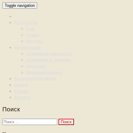
Toggle navigation
Пространство
О нас
Галерея
Партнеры
Мы предлагаем
Экскурсии по производству
Корпоративы по-купечески
Дегустации
Фирменные магазины
Подарочный сертификат
Новости
Отзывы
Контакты
Поиск
Найти: