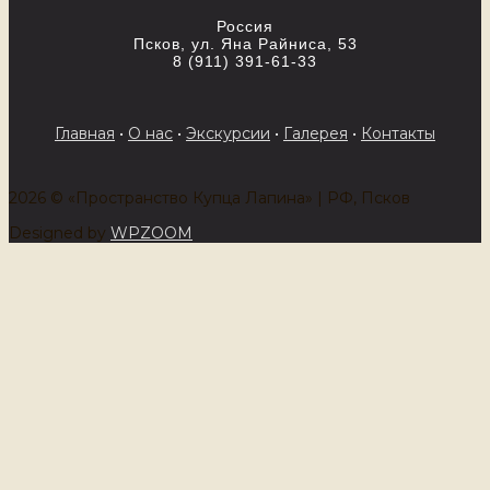
Россия
Псков, ул. Яна Райниса, 53
8 (911) 391-61-33
Главная
•
О нас
•
Экскурсии
•
Галерея
•
Контакты
2026 © «Пространство Купца Лапина» | РФ, Псков
Designed by
WPZOOM