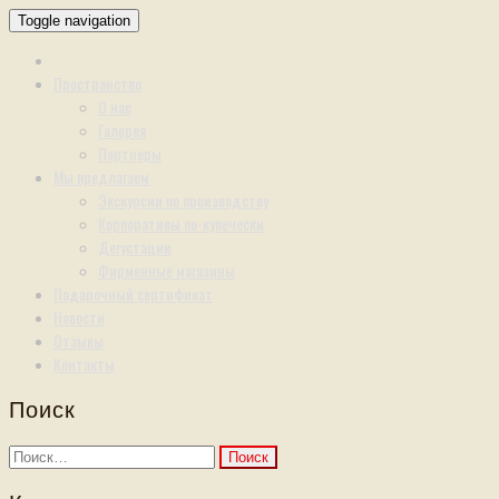
Toggle navigation
Пространство
О нас
Галерея
Партнеры
Мы предлагаем
Экскурсии по производству
Корпоративы по-купечески
Дегустации
Фирменные магазины
Подарочный сертификат
Новости
Отзывы
Контакты
Поиск
Найти: