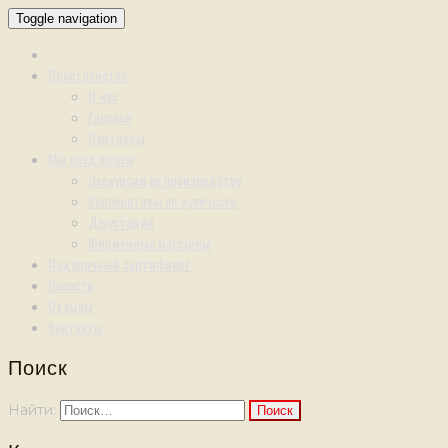
Toggle navigation
Пространство
О нас
Галерея
Партнеры
Мы предлагаем
Экскурсии по производству
Корпоративы по-купечески
Дегустации
Фирменные магазины
Подарочный сертификат
Новости
Отзывы
Контакты
Поиск
Найти: