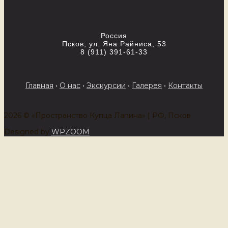
Россия
Псков, ул. Яна Райниса, 53
8 (911) 391-61-33
Главная
•
О нас
•
Экскурсии
•
Галерея
•
Контакты
2026 © «Пространство Купца Лапина» | РФ, Псков
Designed by
WPZOOM