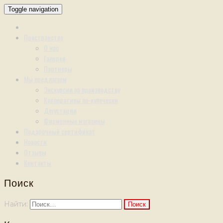
Toggle navigation
Пространство
О нас
Галерея
Партнеры
Мы предлагаем
Экскурсии по производству
Корпоративы по-купечески
Дегустации
Фирменные магазины
Подарочный сертификат
Новости
Отзывы
Контакты
Поиск
Найти: