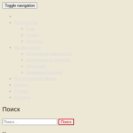
Toggle navigation
Пространство
О нас
Галерея
Партнеры
Мы предлагаем
Экскурсии по производству
Корпоративы по-купечески
Дегустации
Фирменные магазины
Подарочный сертификат
Новости
Отзывы
Контакты
Поиск
Найти: