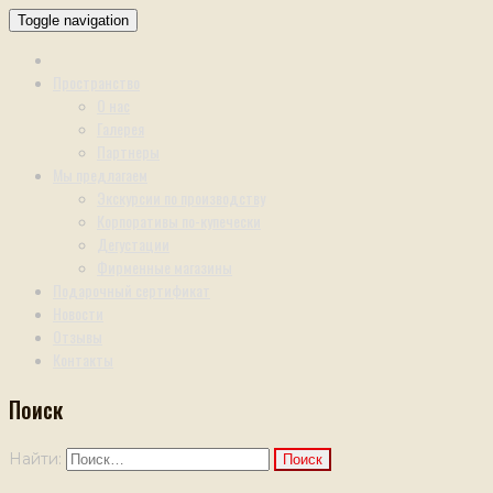
Toggle navigation
Пространство
О нас
Галерея
Партнеры
Мы предлагаем
Экскурсии по производству
Корпоративы по-купечески
Дегустации
Фирменные магазины
Подарочный сертификат
Новости
Отзывы
Контакты
Поиск
Найти: