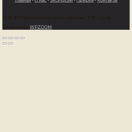
Главная
•
О нас
•
Экскурсии
•
Галерея
•
Контакты
2026 © «Пространство Купца Лапина» | РФ, Псков
Designed by
WPZOOM