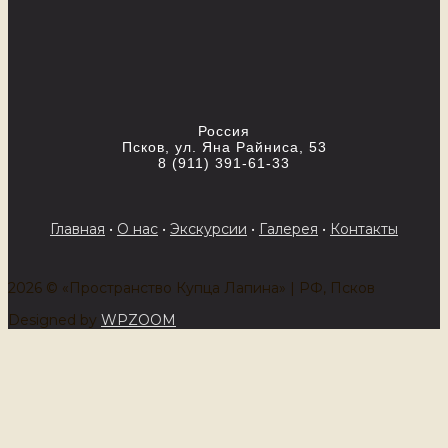
Россия
Псков, ул. Яна Райниса, 53
8 (911) 391-61-33
Главная
•
О нас
•
Экскурсии
•
Галерея
•
Контакты
2026 © «Пространство Купца Лапина» | РФ, Псков
Designed by
WPZOOM