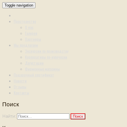
Toggle navigation
Пространство
О нас
Галерея
Партнеры
Мы предлагаем
Экскурсии по производству
Корпоративы по-купечески
Дегустации
Фирменные магазины
Подарочный сертификат
Новости
Отзывы
Контакты
Поиск
Найти: