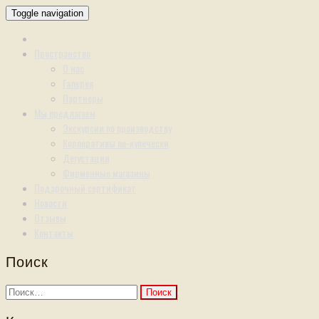
Toggle navigation
Пространство
О нас
Галерея
Партнеры
Мы предлагаем
Экскурсии по производству
Корпоративы по-купечески
Дегустации
Фирменные магазины
Подарочный сертификат
Новости
Отзывы
Контакты
Поиск
Найти: