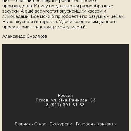
них — свежайшее нефильтрованное прямо с
производства. К пиву предлагаются разнообразные
закуски. А ещё вас угостят вкуснейшим квасом и
лимонадами. Всё можно приобрести по разумным ценам.
Было вкусно и интересно. Удачи создателям данного
проекта, они — настоящие энтузиасты!
Александр Смоляков
Россия
Псков, ул. Яна Райниса, 53
8 (911) 391-61-33
Главная
•
О нас
•
Экскурсии
•
Галерея
•
Контакты