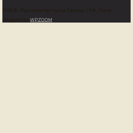
2026 © «Пространство Купца Лапина» | РФ, Псков
Designed by
WPZOOM