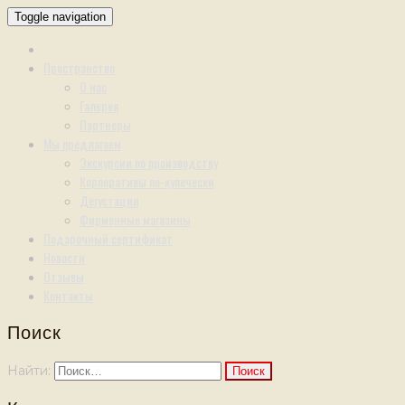
Toggle navigation
Пространство
О нас
Галерея
Партнеры
Мы предлагаем
Экскурсии по производству
Корпоративы по-купечески
Дегустации
Фирменные магазины
Подарочный сертификат
Новости
Отзывы
Контакты
Поиск
Найти: