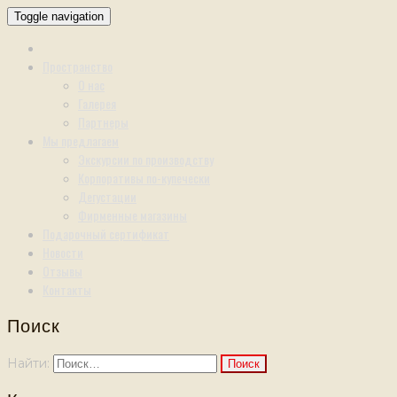
Toggle navigation
Пространство
О нас
Галерея
Партнеры
Мы предлагаем
Экскурсии по производству
Корпоративы по-купечески
Дегустации
Фирменные магазины
Подарочный сертификат
Новости
Отзывы
Контакты
Поиск
Найти: